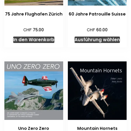
75 Jahre Flughafen Zürich
60 Jahre Patrouille Suisse
CHF
CHF
75.00
60.00
Dies
In den Warenkorb
Ausführung wählen
Prod
weis
meh
Vari
auf.
Die
Opti
kön
auf
der
Prod
gewä
Uno Zero Zero
Mountain Hornets
wer