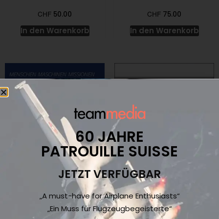
CHF
CHF
50.00
75.00
In den Warenkorb
In den Warenkorb
60 JAHRE
PATROUILLE SUISSE
JETZT VERFÜGBAR
Menschen Maschinen
Good old times – vom
Missionen
Prop zum Jet
„A must-have for Airplane Enthusiasts“
CHF
CHF
35.00
44.00
„Ein Muss für Flugzeugbegeisterte“